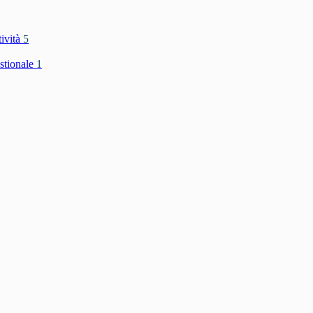
tività
5
stionale
1