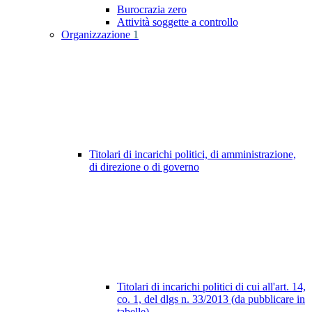
Burocrazia zero
Attività soggette a controllo
Organizzazione
1
Titolari di incarichi politici, di amministrazione,
di direzione o di governo
Titolari di incarichi politici di cui all'art. 14,
co. 1, del dlgs n. 33/2013 (da pubblicare in
tabelle)