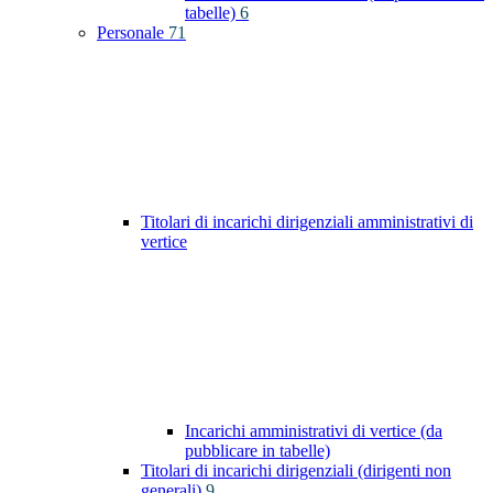
tabelle)
6
Personale
71
Titolari di incarichi dirigenziali amministrativi di
vertice
Incarichi amministrativi di vertice (da
pubblicare in tabelle)
Titolari di incarichi dirigenziali (dirigenti non
generali)
9