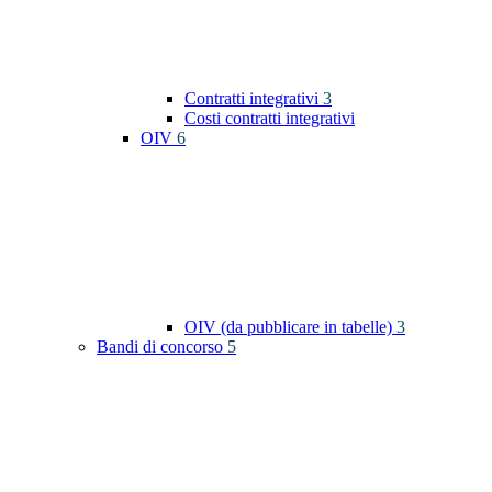
Contratti integrativi
3
Costi contratti integrativi
OIV
6
OIV (da pubblicare in tabelle)
3
Bandi di concorso
5