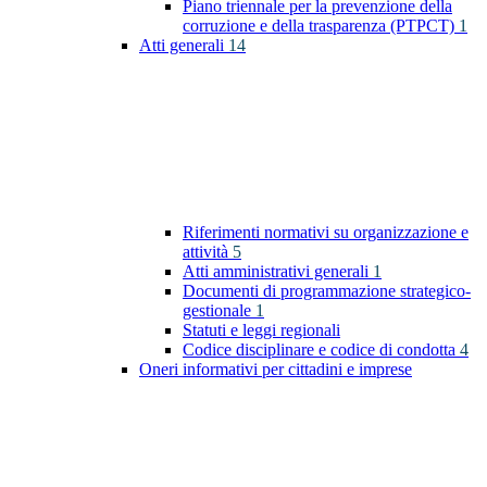
Piano triennale per la prevenzione della
corruzione e della trasparenza (PTPCT)
1
Atti generali
14
Riferimenti normativi su organizzazione e
attività
5
Atti amministrativi generali
1
Documenti di programmazione strategico-
gestionale
1
Statuti e leggi regionali
Codice disciplinare e codice di condotta
4
Oneri informativi per cittadini e imprese