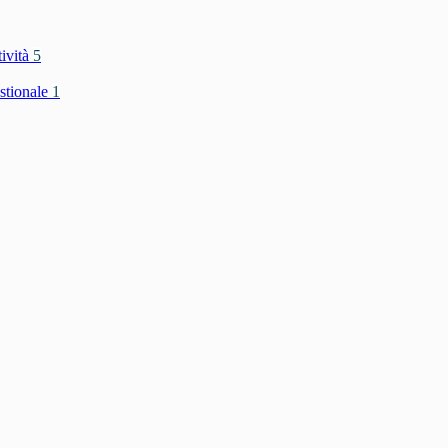
tività
5
stionale
1