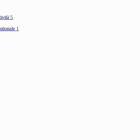
tività
5
stionale
1